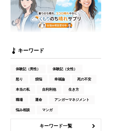
キーワード
体験記（男性）
体験記（女性）
怒り
煩悩
幸福論
死の不安
本当の私
自利利他
生き方
職場
運命
アンガーマネジメント
悩み相談
マンガ
キーワード一覧