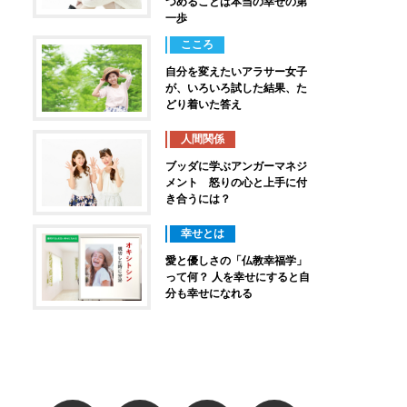
つめることは本当の幸せの第
一歩
こころ
自分を変えたいアラサー女子
が、いろいろ試した結果、た
どり着いた答え
人間関係
ブッダに学ぶアンガーマネジ
メント 怒りの心と上手に付
き合うには？
幸せとは
愛と優しさの「仏教幸福学」
って何？ 人を幸せにすると自
分も幸せになれる