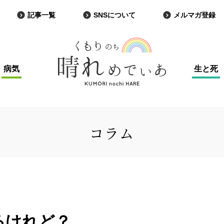
記事一覧
SNSについて
メルマガ登録
病気
生と死
コラム
るけれど？