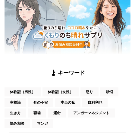
キーワード
体験記（男性）
体験記（女性）
怒り
煩悩
幸福論
死の不安
本当の私
自利利他
生き方
職場
運命
アンガーマネジメント
悩み相談
マンガ