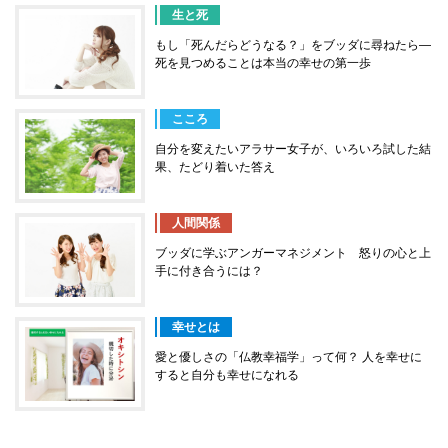
生と死
もし「死んだらどうなる？」をブッダに尋ねたら―
死を見つめることは本当の幸せの第一歩
こころ
自分を変えたいアラサー女子が、いろいろ試した結
果、たどり着いた答え
人間関係
ブッダに学ぶアンガーマネジメント 怒りの心と上
手に付き合うには？
幸せとは
愛と優しさの「仏教幸福学」って何？ 人を幸せに
すると自分も幸せになれる