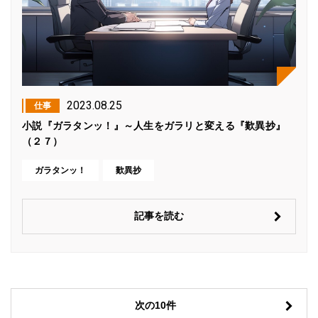
2023.08.25
仕事
小説『ガラタンッ！』～人生をガラリと変える『歎異抄』
（２７）
ガラタンッ！
歎異抄
記事を読む
次の10件