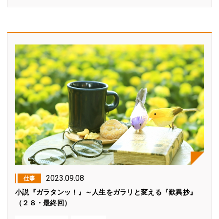
2023.09.08
仕事
小説『ガラタンッ！』～人生をガラリと変える『歎異抄』
（２８・最終回）