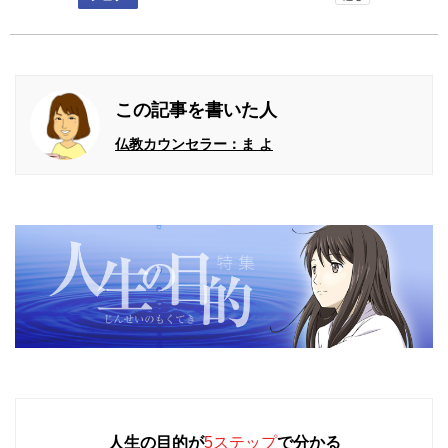
この記事を書いた人
仏教カウンセラー：ま よ
人生の目的が
5ステップ
で分かる