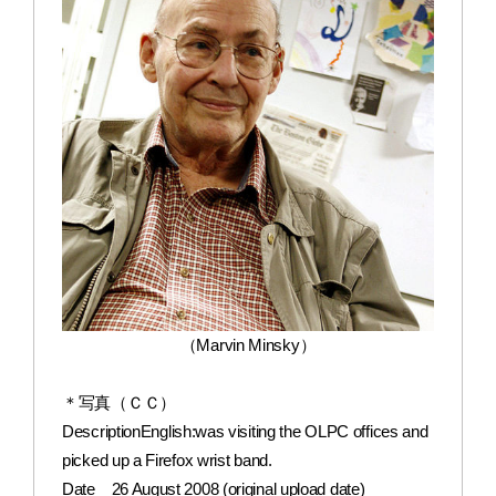
（Marvin Minsky）
＊写真（ＣＣ）
DescriptionEnglish:was visiting the OLPC offices and
picked up a Firefox wrist band.
Date 26 August 2008 (original upload date)