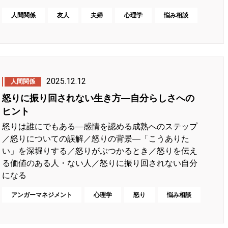
人間関係
友人
夫婦
心理学
悩み相談
2025.12.12
人間関係
怒りに振り回されない生き方―自分らしさへの
ヒント
怒りは誰にでもある―感情を認める成熟へのステップ
／怒りについての誤解／怒りの背景―「こうありた
い」を深堀りする／怒りがぶつかるとき／怒りを伝え
る価値のある人・ない人／怒りに振り回されない自分
になる
アンガーマネジメント
心理学
怒り
悩み相談