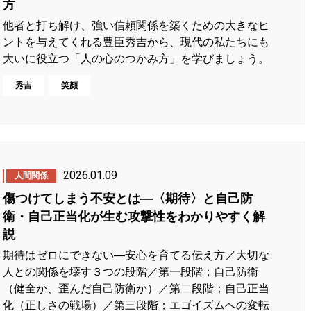
方
他者と打ち解け、強い信頼関係を築くための大きなヒ
ントを与えてくれる豊臣秀吉から、現代の私たちにも
大いに役立つ「人の心のつかみ方」を学びましょう。
秀吉
笑顔
2026.01.09
人間関係
傷つけてしまう不安とは―〈期待〉と自己防
衛・自己正当化が生む攻撃性をわかりやすく解
説
期待はゼロにできない―安心を育てる伝え方／大切な
人との関係を壊す３つの段階／第一段階；自己防衛
（健全か、歪んだ自己防衛か）／第二段階；自己正当
化（正しさの戦場）／第三段階；エゴイズムへの変転