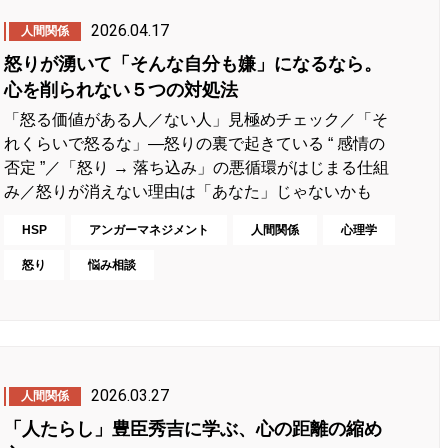
2026.04.17
人間関係
怒りが湧いて「そんな自分も嫌」になるなら。
心を削られない５つの対処法
「怒る価値がある人／ない人」見極めチェック／「そ
れくらいで怒るな」―怒りの裏で起きている “ 感情の
否定 ”／「怒り → 落ち込み」の悪循環がはじまる仕組
み／怒りが消えない理由は「あなた」じゃないかも
HSP
アンガーマネジメント
人間関係
心理学
怒り
悩み相談
2026.03.27
人間関係
「人たらし」豊臣秀吉に学ぶ、心の距離の縮め