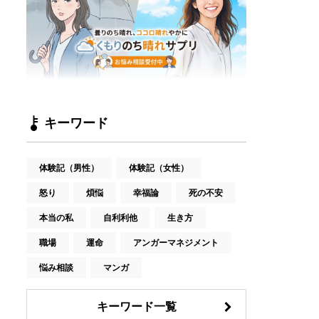
キーワード
体験記（男性）
体験記（女性）
怒り
煩悩
幸福論
死の不安
本当の私
自利利他
生き方
職場
運命
アンガーマネジメント
悩み相談
マンガ
キーワード一覧