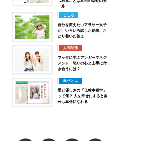
つめることは本当の幸せの第
一歩
こころ
自分を変えたいアラサー女子
が、いろいろ試した結果、た
どり着いた答え
人間関係
ブッダに学ぶアンガーマネジ
メント 怒りの心と上手に付
き合うには？
幸せとは
愛と優しさの「仏教幸福学」
って何？ 人を幸せにすると自
分も幸せになれる