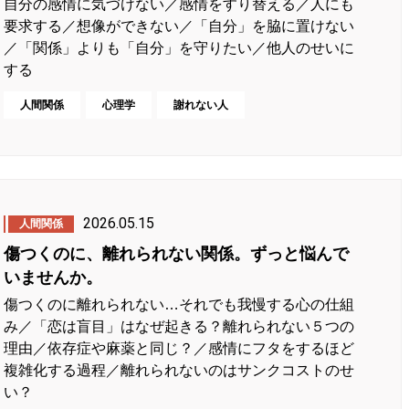
自分の感情に気づけない／感情をすり替える／人にも
要求する／想像ができない／「自分」を脇に置けない
／「関係」よりも「自分」を守りたい／他人のせいに
する
人間関係
心理学
謝れない人
2026.05.15
人間関係
傷つくのに、離れられない関係。ずっと悩んで
いませんか。
傷つくのに離れられない…それでも我慢する心の仕組
み／「恋は盲目」はなぜ起きる？離れられない５つの
理由／依存症や麻薬と同じ？／感情にフタをするほど
複雑化する過程／離れられないのはサンクコストのせ
い？