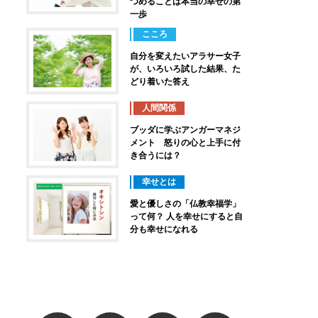
つめることは本当の幸せの第
一歩
こころ
自分を変えたいアラサー女子
が、いろいろ試した結果、た
どり着いた答え
人間関係
ブッダに学ぶアンガーマネジ
メント 怒りの心と上手に付
き合うには？
幸せとは
愛と優しさの「仏教幸福学」
って何？ 人を幸せにすると自
分も幸せになれる