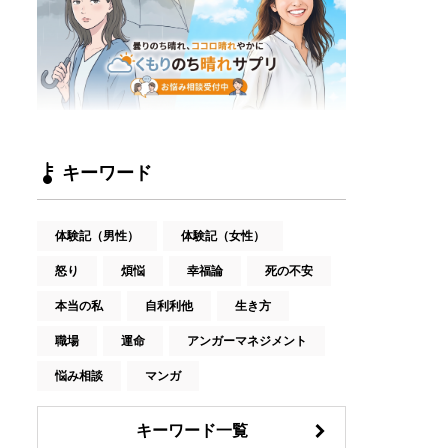
キーワード
体験記（男性）
体験記（女性）
怒り
煩悩
幸福論
死の不安
本当の私
自利利他
生き方
職場
運命
アンガーマネジメント
悩み相談
マンガ
キーワード一覧