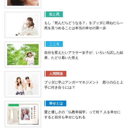
生と死
もし「死んだらどうなる？」をブッダに尋ねたら―
死を見つめることは本当の幸せの第一歩
こころ
自分を変えたいアラサー女子が、いろいろ試した結
果、たどり着いた答え
人間関係
ブッダに学ぶアンガーマネジメント 怒りの心と上
手に付き合うには？
幸せとは
愛と優しさの「仏教幸福学」って何？ 人を幸せに
すると自分も幸せになれる