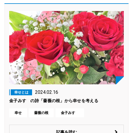
2024.02.16
幸せとは
金子みすゞの詩「薔薇の根」から幸せを考える
幸せ
薔薇の根
金子みすゞ
記事を読む