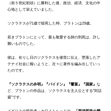
（前５世紀初頭）に勝利した後、政治、経済、文化の中
心地として栄えていました。
ソクラテスが71歳で獄死した時、プラトンは29歳。
若きプラトンにとって、最も敬愛する師の刑死は、許し
難いものでした。
彼は、在りし日のソクラテスを後世に伝え、堕落したア
テナイ社会に報いようと、次々に著作を編み出していっ
たのです。
『ソクラテスの弁明』『パイドン』『饗宴』『国家』
な
ど、プラトンの作品は、ソクラテスを主人公とする”対話
篇”です。
イギリスの哲学者・ホワイトヘッドの、
「西洋哲学の歴