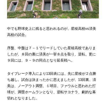
中でも野球史上に残ると思われるのが、星稜高校vs済美
高校の試合。
序盤、中盤は７－１でリードしていた星稜高校でありま
したが、８回の裏に済美が一挙８点を取り、逆転。更に
９回には、９－９の同点となり延長戦へ。
タイブレーク導入により13回表には、先に星稜が２点勝
ち越し。試合は決まったかに思えましたが、13回裏、済
美は、ノーアウト満塁、１球目、ファウルと思われた打
球が、満塁ホームランとなり、逆転サヨナラ、劇的な幕
切れとなりました。