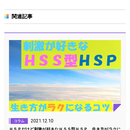
関連記事
2021.12.10
コラム
ＨＳＰだけど刺激が好きなＨＳＳ型ＨＳＰ。生き方がラクに