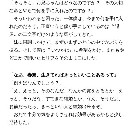
「そもそも、お兄ちゃんはどうなのですか？ その大切
な命とやらで何を手に入れたのですか？」
そういわれると困った。一体僕は、今まで何を手に入
れたのだろう。正直いうと僕が手にしているのは〝 退
屈〟の二文字だけのような気がしてきた。
妹に同調しかけて、まずいまずいと心の中でかぶりを
振る。そして僕は〝 いつかは〟に希望をかけ、またもや
どこかで聞いたセリフをそのまま口にした。
「なあ、春奈、生きてればきっといいことあるって」
「例えばなんでしょう？」
「え、えっと、そのなんだ、なんかの賞をとるとか、え
っと、そうだな、すてきな結婚とか、うん、そうだよ、
お前だったら、きっといい人と結婚出来るぞ」
おだて半分で気をよくさせれば効果があるかもと少し
期待した。