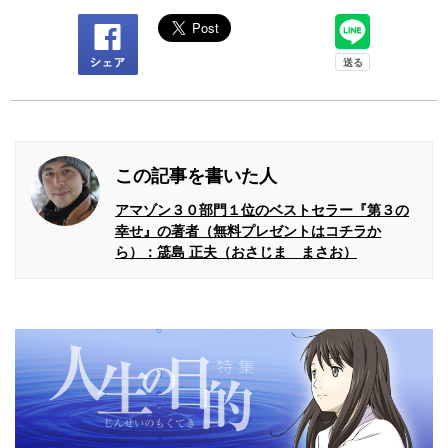
この記事を書いた人
アマゾン３０部門１位のベストセラー『第３の
幸せ』の著者（無料プレゼントはコチラか
ら）：筬島 正夫（おさじま まさお）