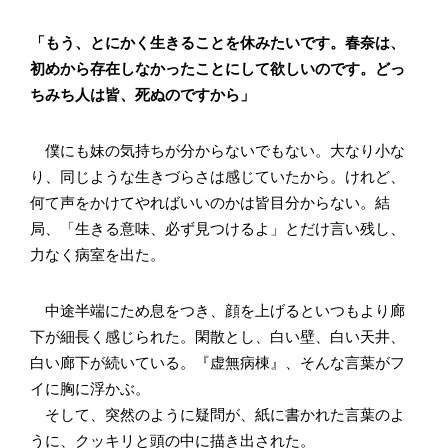
「もう、とにかく生きることを休みたいです。春奈は、
初めから存在しなかったことにして欲しいのです。どっ
ちみち人は皆、死ぬのですから」
僕にも妹の気持ちが分からないでもない。大なり小な
り、同じような生きづらさは感じていたから。けれど、
何て声をかけてやればいいのかは皆目分からない。結
局、「生きる意味、必ず見つけるよ」とだけ言い残し、
力なく病室を出た。
中途半端にため息をつき、顔を上げるといつもより廊
下が細長く感じられた。閑散とし、白い壁、白い天井、
白い廊下が続いている。『虚無病棟』、そんな言葉がフ
イに胸に浮かぶ。
そして、突然のように疑問が、紙に書かれた言葉のよ
うに、クッキリと頭の中に描き出された。