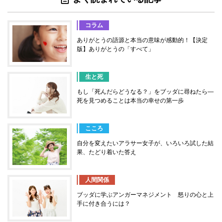
コラム
ありがとうの語源と本当の意味が感動的！【決定
版】ありがとうの「すべて」
生と死
もし「死んだらどうなる？」をブッダに尋ねたら―
死を見つめることは本当の幸せの第一歩
こころ
自分を変えたいアラサー女子が、いろいろ試した結
果、たどり着いた答え
人間関係
ブッダに学ぶアンガーマネジメント 怒りの心と上
手に付き合うには？