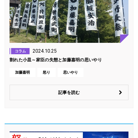
2024.10.25
コラム
割れた小皿～家臣の失態と加藤嘉明の思いやり
加藤嘉明
怒り
思いやり
記事を読む