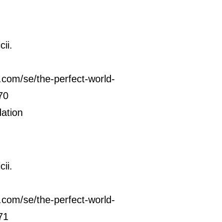
ii.
com/se/the-perfect-world-
70
ation
ii.
com/se/the-perfect-world-
71