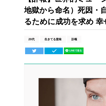
地獄から命名）死因・
るために成功を求め 
20代
生きてる意味
訃報