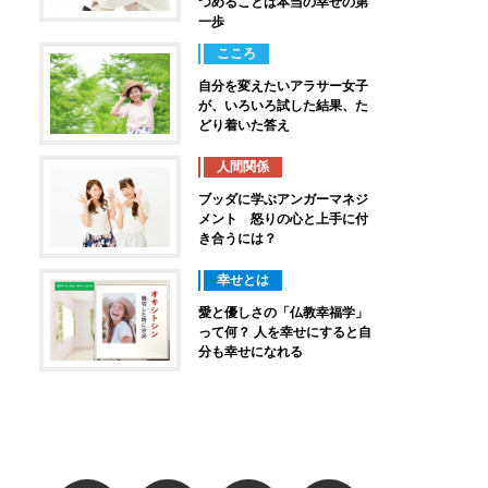
つめることは本当の幸せの第
一歩
こころ
自分を変えたいアラサー女子
が、いろいろ試した結果、た
どり着いた答え
人間関係
ブッダに学ぶアンガーマネジ
メント 怒りの心と上手に付
き合うには？
幸せとは
愛と優しさの「仏教幸福学」
って何？ 人を幸せにすると自
分も幸せになれる