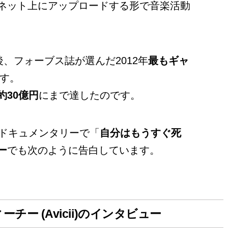
ネット上にアップロードする形で音楽活動
後、フォーブス誌が選んだ2012年
最もギャ
す。
約30億円
にまで達したのです。
たドキュメンタリーで「
自分はもうすぐ死
ー
でも次のように告白しています。
ー (Avicii)のインタビュー