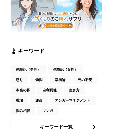
キーワード
体験記（男性）
体験記（女性）
怒り
煩悩
幸福論
死の不安
本当の私
自利利他
生き方
職場
運命
アンガーマネジメント
悩み相談
マンガ
キーワード一覧