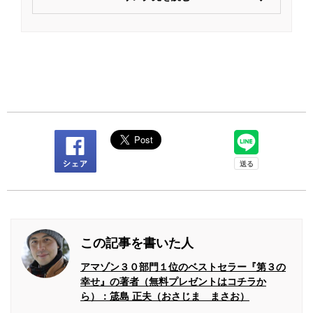
この記事を書いた人
アマゾン３０部門１位のベストセラー『第３の
幸せ』の著者（無料プレゼントはコチラか
ら）：筬島 正夫（おさじま まさお）