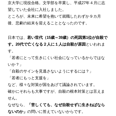
京大学に現役合格。文学部を卒業し、平成27年４月に志
望していた会社に入社しました。
ところが、未来に希望を抱いて就職したわずか９カ月
後、悲劇の結末を迎えることとなったのです。
日本では、
若い世代（15歳～39歳）の死因第1位が自殺で
す。20代で亡くなる２人に１人は自殺が原因
といわれま
す。
「若者にとって生きにくい社会になっているからではな
いか？」
「自殺のサインを見逃さないようにするには？」
「若者にもっと支援を」
など、様々な対策が国をあげて議論されています。
確かにそれらも大事ですが、自殺の根本対策とは言えま
せん。
なぜなら、
「苦しくても、なぜ自殺せずに生きねばなら
ないのか」
の問いに答えていないからです。