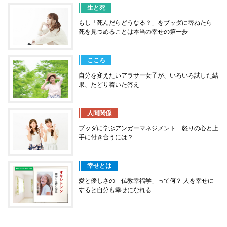
生と死
もし「死んだらどうなる？」をブッダに尋ねたら―
死を見つめることは本当の幸せの第一歩
こころ
自分を変えたいアラサー女子が、いろいろ試した結
果、たどり着いた答え
人間関係
ブッダに学ぶアンガーマネジメント 怒りの心と上
手に付き合うには？
幸せとは
愛と優しさの「仏教幸福学」って何？ 人を幸せに
すると自分も幸せになれる