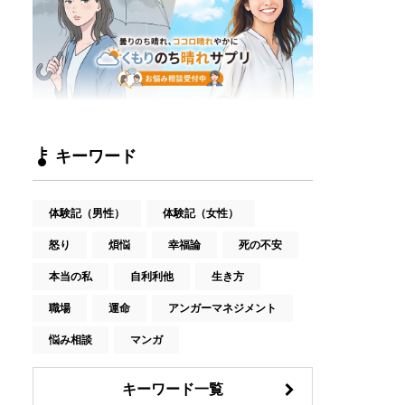
キーワード
体験記（男性）
体験記（女性）
怒り
煩悩
幸福論
死の不安
本当の私
自利利他
生き方
職場
運命
アンガーマネジメント
悩み相談
マンガ
キーワード一覧