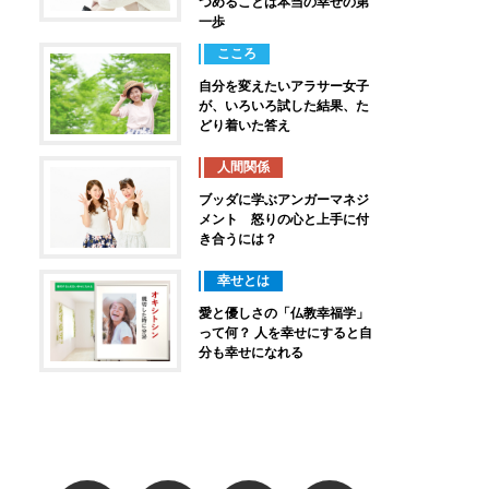
つめることは本当の幸せの第
一歩
こころ
自分を変えたいアラサー女子
が、いろいろ試した結果、た
どり着いた答え
人間関係
ブッダに学ぶアンガーマネジ
メント 怒りの心と上手に付
き合うには？
幸せとは
愛と優しさの「仏教幸福学」
って何？ 人を幸せにすると自
分も幸せになれる