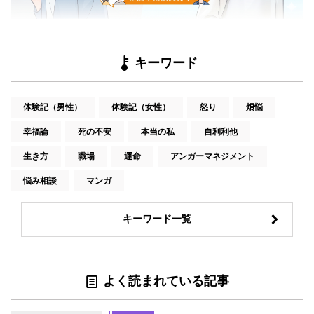
キーワード
体験記（男性）
体験記（女性）
怒り
煩悩
幸福論
死の不安
本当の私
自利利他
生き方
職場
運命
アンガーマネジメント
悩み相談
マンガ
キーワード一覧
よく読まれている記事