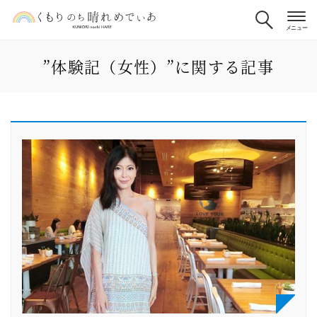
”体験記（女性）”に関する記事