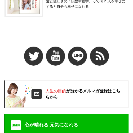
愛と優しさの「仏教幸福学」って何？ 人を幸せに
すると自分も幸せになれる
人生の目的
が分かるメルマガ登録はこち
らから
心が晴れる 元気になれる