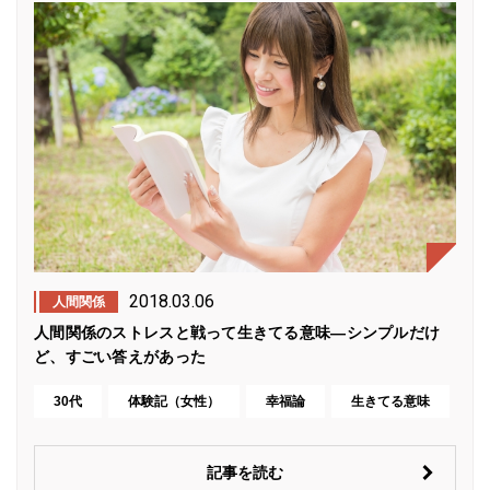
2018.03.06
人間関係
人間関係のストレスと戦って生きてる意味―シンプルだけ
ど、すごい答えがあった
30代
体験記（女性）
幸福論
生きてる意味
記事を読む