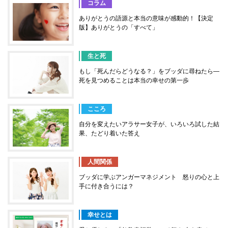
コラム
ありがとうの語源と本当の意味が感動的！【決定
版】ありがとうの「すべて」
生と死
もし「死んだらどうなる？」をブッダに尋ねたら―
死を見つめることは本当の幸せの第一歩
こころ
自分を変えたいアラサー女子が、いろいろ試した結
果、たどり着いた答え
人間関係
ブッダに学ぶアンガーマネジメント 怒りの心と上
手に付き合うには？
幸せとは