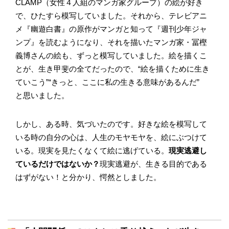
CLAМP（女性４人組のマンガ家グループ）の絵が好き
で、ひたすら模写していました。それから、テレビアニ
メ『幽遊白書』の原作がマンガと知って『週刊少年ジャ
ンプ』を読むようになり、それを描いたマンガ家・冨樫
義博さんの絵も、ずっと模写していました。絵を描くこ
とが、生き甲斐の全てだったので、“絵を描くために生き
ていこう”“きっと、ここに私の生きる意味があるんだ”
と思いました。
しかし、ある時、気づいたのです。好きな絵を模写して
いる時の自分の心は、人生のモヤモヤを、絵にぶつけて
いる。現実を見たくなくて絵に逃げている。
現実逃避し
ているだけではないか？
現実逃避が、生きる目的である
はずがない！と分かり、愕然としました。