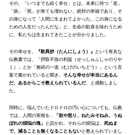
その、「いつまでも続く幸せ」とは、未来に待つ「老」
「病」「死」が来ても壊れない、絶対の幸福であり、そ
の身になって「人間に生まれてよかった。この身になる
ための人生だったんだな」と、生命の歓喜を味わうため
に、私たちは生まれてきたことが分かりました。
その幸せを、
『歎異抄（たんにしょう）』
という有名な
仏教書では、「摂取不捨の利益（せっしゅふしゃのりや
く）」とか「無碍の一道（むげのいちどう）」という言
葉で書かれていると聞き、
そんな幸せが本当にあるん
だ、あるからこそ教えられているんだ
、と感動しまし
た。
同時に、悩んでいたドロドロの汚い心についても、仏教
では、人間の実相を、
「欲や怒り、ねたみそねみ、うぬ
ぼれの煩悩の塊」
と説かれ、それらの煩悩は、
死ぬま
で、減ることも無くなることもない
と教えられていまし