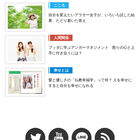
こころ
自分を変えたいアラサー女子が、いろいろ試した結
果、たどり着いた答え
人間関係
ブッダに学ぶアンガーマネジメント 怒りの心と上
手に付き合うには？
幸せとは
愛と優しさの「仏教幸福学」って何？ 人を幸せに
すると自分も幸せになれる