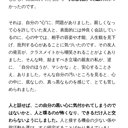
かったのです。
それは、自分の “心”に、問題がありました。親しくなっ
て心を許していた友人と、表面的には仲良く会話してい
るのに、心の中では、相手の容姿や才能、人生観を見下
げ、批判する心があることに気づいたのです。その友人
の発言が、クラスメイトから嘲笑されることがよくあり
ました。そんな時、励ますべき立場の親友の私が、逆
に、「自分のほうが、マシかな」と、安心することさ
え、ありました。そんな自分の汚いところを見ると、心
の中に、底なしの、真っ黒なものを感じて、とても苦し
められました。
人と話せば、この自分の黒い心に気付かれてしまうので
はないかと、人と喋るのが怖くなり、できるだけ人と交
わらないようにしました。
人と接する機会の少ない係や
部活動を選び、すぐ帰宅することばかり考えていまし