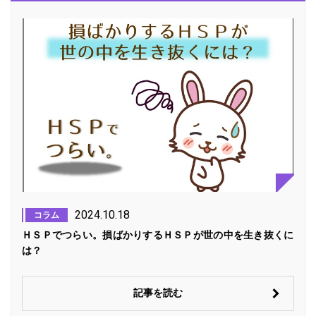
2024.10.18
コラム
ＨＳＰでつらい。損ばかりするＨＳＰが世の中を生き抜くに
は？
記事を読む