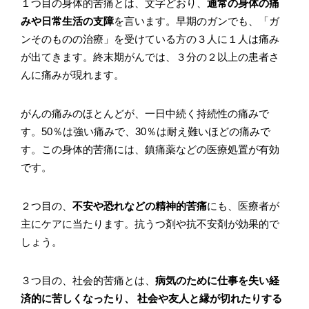
１つ目の身体的苦痛とは、文字どおり、
通常の身体の痛
みや日常生活の支障
を言います。早期のガンでも、「ガ
ンそのものの治療」を受けている方の３人に１人は痛み
が出てきます。終末期がんでは、３分の２以上の患者さ
んに痛みが現れます。
がんの痛みのほとんどが、一日中続く持続性の痛みで
す。50％は強い痛みで、30％は耐え難いほどの痛みで
す。この身体的苦痛には、鎮痛薬などの医療処置が有効
です。
２つ目の、
不安や恐れなどの精神的苦痛
にも、医療者が
主にケアに当たります。抗うつ剤や抗不安剤が効果的で
しょう。
３つ目の、社会的苦痛とは、
病気のために仕事を失い経
済的に苦しくなったり、 社会や友人と縁が切れたりする