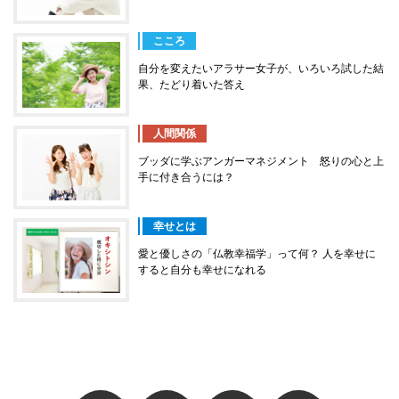
こころ
自分を変えたいアラサー女子が、いろいろ試した結
果、たどり着いた答え
人間関係
ブッダに学ぶアンガーマネジメント 怒りの心と上
手に付き合うには？
幸せとは
愛と優しさの「仏教幸福学」って何？ 人を幸せに
すると自分も幸せになれる