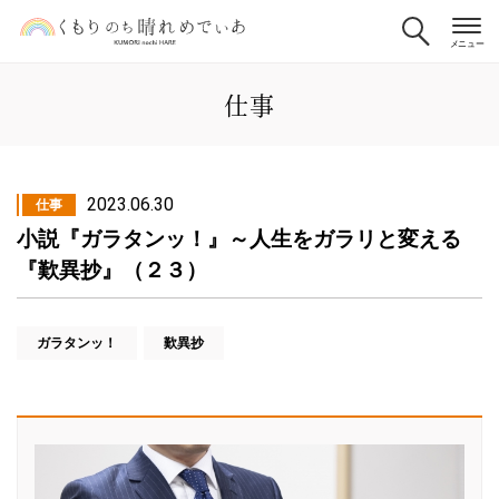
仕事
2023.06.30
仕事
小説『ガラタンッ！』～人生をガラリと変える
『歎異抄』（２３）
ガラタンッ！
歎異抄