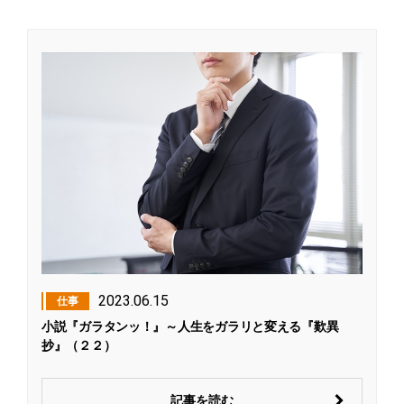
2023.06.15
仕事
小説『ガラタンッ！』～人生をガラリと変える『歎異
抄』（２２）
記事を読む