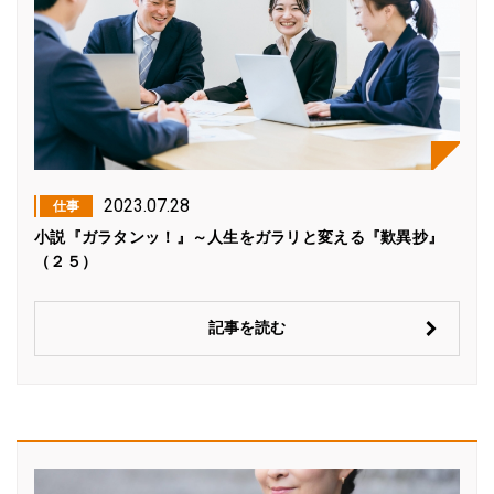
2023.07.28
仕事
小説『ガラタンッ！』～人生をガラリと変える『歎異抄』
（２５）
記事を読む