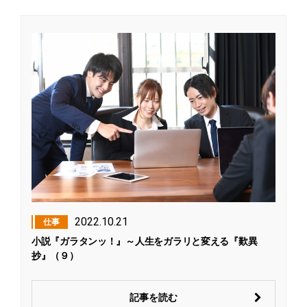
2022.10.21
仕事
小説『ガラタンッ！』～人生をガラリと変える『歎異
抄』（９）
記事を読む