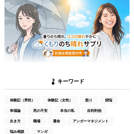
キーワード
体験記（男性）
体験記（女性）
怒り
煩悩
幸福論
死の不安
本当の私
自利利他
生き方
職場
運命
アンガーマネジメント
悩み相談
マンガ