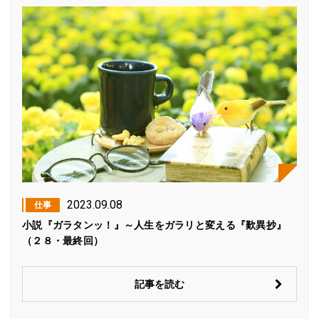
2023.09.08
仕事
小説『ガラタンッ！』～人生をガラリと変える『歎異抄』
（２８・最終回）
記事を読む