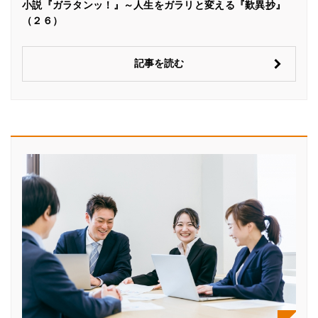
小説『ガラタンッ！』～人生をガラリと変える『歎異抄』
（２６）
記事を読む