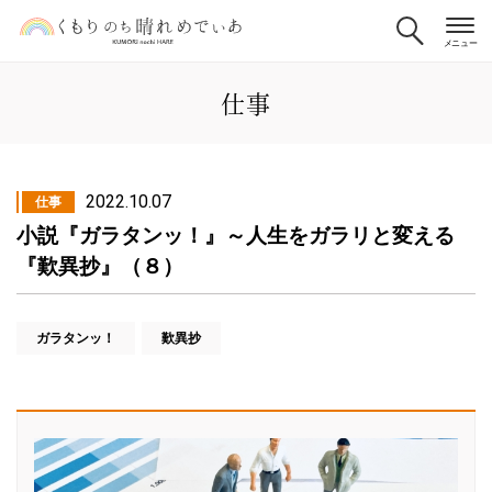
仕事
2022.10.07
仕事
小説『ガラタンッ！』～人生をガラリと変える
『歎異抄』（８）
ガラタンッ！
歎異抄