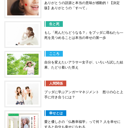
ありがとうの語源と本当の意味が感動的！【決定
版】ありがとうの「すべて」
生と死
もし「死んだらどうなる？」をブッダに尋ねたら―
死を見つめることは本当の幸せの第一歩
こころ
自分を変えたいアラサー女子が、いろいろ試した結
果、たどり着いた答え
人間関係
ブッダに学ぶアンガーマネジメント 怒りの心と上
手に付き合うには？
幸せとは
愛と優しさの「仏教幸福学」って何？ 人を幸せに
すると自分も幸せになれる