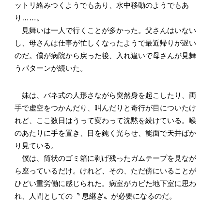
ットリ絡みつくようでもあり、水中移動のようでもあ
り……。
見舞いは一人で行くことが多かった。父さんはいない
し、母さんは仕事が忙しくなったようで最近帰りが遅い
のだ。僕が病院から戻った後、入れ違いで母さんが見舞
うパターンが続いた。
妹は、バネ式の人形さながら突然身を起こしたり、両
手で虚空をつかんだり、叫んだりと奇行が目についたけ
れど、ここ数日はうって変わって沈黙を続けている。喉
のあたりに手を置き、目を鈍く光らせ、能面で天井ばか
り見ている。
僕は、筒状のゴミ箱に剥げ残ったガムテープを見なが
ら座っているだけ。けれど、その、ただ傍にいることが
ひどい重労働に感じられた。病室がカビた地下室に思わ
れ、人間としての〝 息継ぎ〟が必要になるのだ。