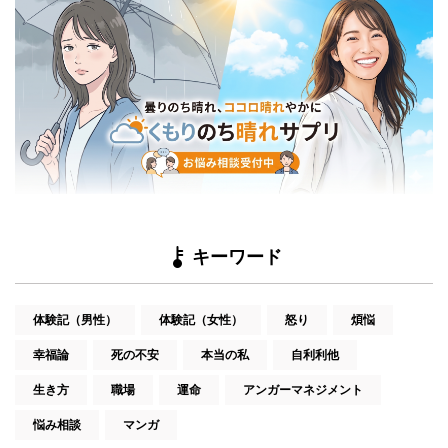
キーワード
体験記（男性）
体験記（女性）
怒り
煩悩
幸福論
死の不安
本当の私
自利利他
生き方
職場
運命
アンガーマネジメント
悩み相談
マンガ