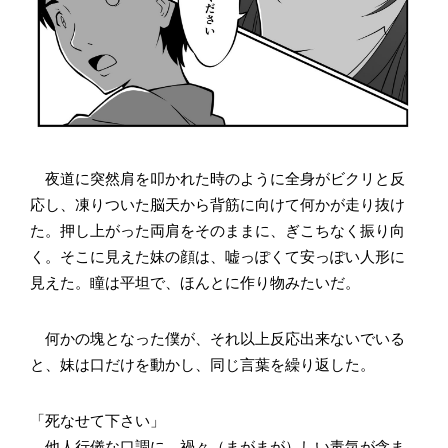
夜道に突然肩を叩かれた時のように全身がビクリと反
応し、凍りついた脳天から背筋に向けて何かが走り抜け
た。押し上がった両肩をそのままに、ぎこちなく振り向
く。そこに見えた妹の顔は、嘘っぽくて安っぽい人形に
見えた。瞳は平坦で、ほんとに作り物みたいだ。
何かの塊となった僕が、それ以上反応出来ないでいる
と、妹は口だけを動かし、同じ言葉を繰り返した。
「死なせて下さい」
他人行儀な口調に、禍々（まがまが）しい毒気が含ま