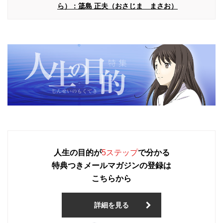
ら）：筬島 正夫（おさじま まさお）
人生の目的が
5ステップ
で分かる
特典つきメールマガジンの登録は
こちらから
詳細を見る