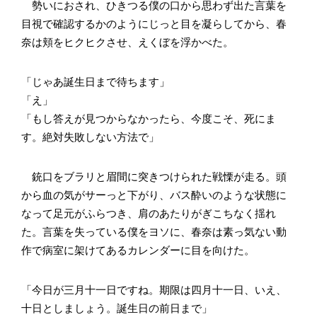
勢いにおされ、ひきつる僕の口から思わず出た言葉を
目視で確認するかのようにじっと目を凝らしてから、春
奈は頬をヒクヒクさせ、えくぼを浮かべた。
「じゃあ誕生日まで待ちます」
「え」
「もし答えが見つからなかったら、今度こそ、死にま
す。絶対失敗しない方法で」
銃口をブラリと眉間に突きつけられた戦慄が走る。頭
から血の気がサーっと下がり、バス酔いのような状態に
なって足元がふらつき、肩のあたりがぎこちなく揺れ
た。言葉を失っている僕をヨソに、春奈は素っ気ない動
作で病室に架けてあるカレンダーに目を向けた。
「今日が三月十一日ですね。期限は四月十一日、いえ、
十日としましょう。誕生日の前日まで」