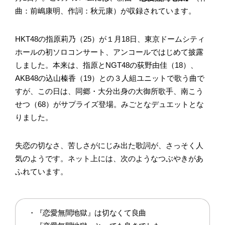
曲：前嶋康明、作詞：秋元康）が収録されています。
HKT48の指原莉乃（25）が１月18日、東京ドームシティ
ホールの初ソロコンサート、アンコールではじめて披露
しました。本来は、指原とNGT48の荻野由佳（18）、
AKB48の込山榛香（19）との３人組ユニットで歌う曲で
すが、この日は、同郷・大分出身の大御所歌手、南こう
せつ（68）がサプライズ登場。みごとなデュエットとな
りました。
失恋の切なさ、苦しさがにじみ出た歌詞が、さっそく人
気のようです。ネット上には、次のようなつぶやきがあ
ふれています。
・『恋愛無間地獄』は切なくて良曲