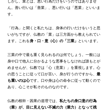
しかし、業とは、悪い行為だけをいうのではありませ
ん。善い行いは「善業」、悪い行いは「悪業」といいま
す。
「行為」と聞くと私たちは、身体の行いだけをいうと思
いがちですが、仏教の「業」は三方面から教えられてい
ます。これを
身・口・意（心）の「三業」
といいます。
三業の中で最も重く見られるのは何でしょう。一般には
身や口で他人に分かるような悪事をしなければ誰もとが
めませんが、仏教では「心（意業）」を重視します。心
の思うことに従って口が言い、身が行うのですから、
最
も重いのは心
です。口や身は心の命令に従って動くので
あり、心こそが私そのものなのです。
仏教の根幹・因果の道理では、
私たちの身口意の行為
（業）が、目に見えない不滅の力（業力）となって残