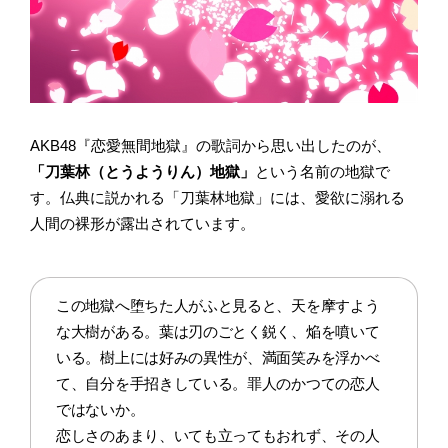
AKB48『恋愛無間地獄』の歌詞から思い出したのが、
「刀葉林（とうようりん）地獄」
という名前の地獄で
す。仏典に説かれる「刀葉林地獄」には、愛欲に溺れる
人間の裸形が露出されています。
この地獄へ堕ちた人がふと見ると、天を摩すよう
な大樹がある。葉は刃のごとく鋭く、焔を噴いて
いる。樹上には好みの異性が、満面笑みを浮かべ
て、自分を手招きしている。罪人のかつての恋人
ではないか。
恋しさのあまり、いても立ってもおれず、その人