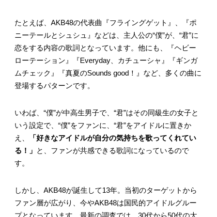
たとえば、AKB48の代表曲『フライングゲット』、『ポ
ニーテールとシュシュ』などは、主人公の“僕”が、“君”に
恋をする内容の歌詞となっています。他にも、『ヘビー
ローテーション』『Everyday、カチューシャ』『ギンガ
ムチェック』『真夏のSounds good！』など、多くの曲に
登場するパターンです。
いわば、“僕”が中高生男子で、“君”はその同級生の女子と
いう設定で、“僕”をファンに、“君”をアイドルに置きか
え、
「好きなアイドルが自分の気持ちを歌ってくれてい
る！」
と、ファンが共感できる歌詞になっているので
す。
しかし、AKB48が誕生して13年。当初のターゲットから
ファン層が広がり、今やAKB48は国民的アイドルグルー
プとなっています。最新の調査では、30代から50代の大