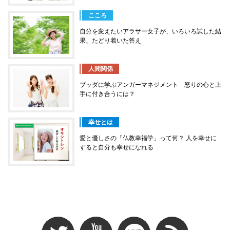
こころ
自分を変えたいアラサー女子が、いろいろ試した結
果、たどり着いた答え
人間関係
ブッダに学ぶアンガーマネジメント 怒りの心と上
手に付き合うには？
幸せとは
愛と優しさの「仏教幸福学」って何？ 人を幸せに
すると自分も幸せになれる