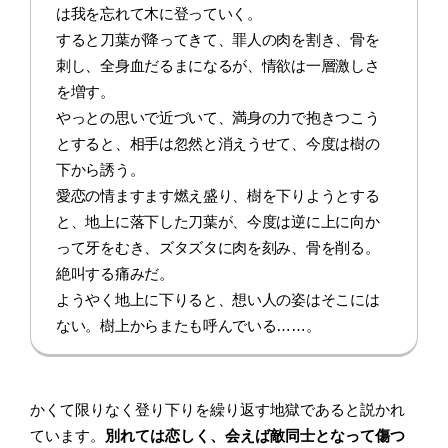
は我を忘れて木に登っていく。
すると刀葉が降ってきて、罪人の肉を割き、骨を
刺し、全身血だるまになるが、情欲は一層激しさ
を増す。
やっとの思いで近づいて、満身の力で抱きつこう
とすると、相手は忽然と消えうせて、今度は樹の
下から誘う。
愛恋の情ますます燃え盛り、樹を下りようとする
と、地上に落下した刀葉が、今度は逆に上に向か
って牙をむき、ズタズタに肉を刻み、骨を削る。
絶叫する痛みだ。
ようやく地上に下りると、想い人の姿はそこには
ない。樹上からまたも呼んでいる……。
かくて限りなく登り下りを繰り返す地獄であると説かれ
ています。
別れては恋しく、会えば敵同士となって傷つ