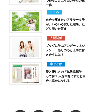
つめることは本当の幸せの第
一歩
こころ
自分を変えたいアラサー女子
が、いろいろ試した結果、た
どり着いた答え
人間関係
ブッダに学ぶアンガーマネジ
メント 怒りの心と上手に付
き合うには？
幸せとは
愛と優しさの「仏教幸福学」
って何？ 人を幸せにすると自
分も幸せになれる