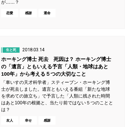
が……？
恋愛
感謝
運命
2018.03.14
生と死
ホーキング博士 死去 死因は？ ホーキング博士
の「遺言」ともいえる予言「人類・地球はあと
100年」から考える５つの大切なこと
「車いすの天才科学者」スティーブン・ホーキング博
士が死去しました。遺言ともいえる番組「新たな地球
を求めての旅立ち」で予言した「人類に残された時間
はあと100年の根拠と、当たり前ではない５つのことと
は？
友人
幸せ
感謝