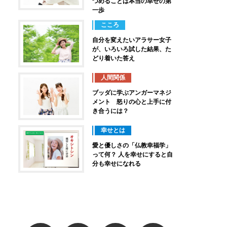
つめることは本当の幸せの第
一歩
こころ
自分を変えたいアラサー女子
が、いろいろ試した結果、た
どり着いた答え
人間関係
ブッダに学ぶアンガーマネジ
メント 怒りの心と上手に付
き合うには？
幸せとは
愛と優しさの「仏教幸福学」
って何？ 人を幸せにすると自
分も幸せになれる