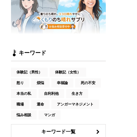
キーワード
体験記（男性）
体験記（女性）
怒り
煩悩
幸福論
死の不安
本当の私
自利利他
生き方
職場
運命
アンガーマネジメント
悩み相談
マンガ
キーワード一覧