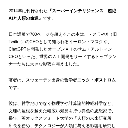
2014年に刊行された
『スーパーインテリジェンス 超絶
AIと人類の命運』
です。
日本語版で700ページを超えるこの本は、テスラやX（旧
Twitter）のCEOとして知られるイーロン・マスクや、
ChatGPTを開発したオープンＡＩのサム・アルトマン
CEOといった、世界のＡＩ開発をリードするトップラン
ナーたちに大きな影響を与えました。
著者は、スウェーデン出身の哲学者
ニック・ボストロム
です。
彼は、哲学だけでなく物理学や計算論的神経科学など、
文理の垣根を越えた幅広い知見を持つ異色の思想家で、
長年、英オックスフォード大学の「人類の未来研究所」
所長を務め、テクノロジーが人類に与える影響を研究し