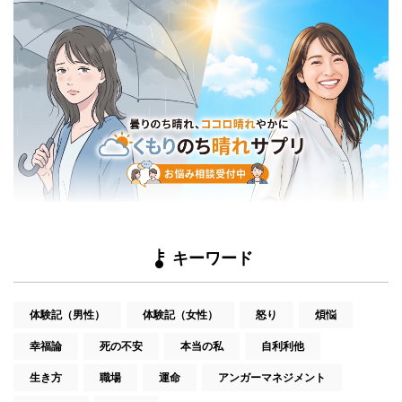
キーワード
体験記（男性）
体験記（女性）
怒り
煩悩
幸福論
死の不安
本当の私
自利利他
生き方
職場
運命
アンガーマネジメント