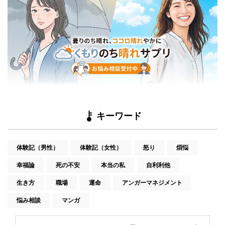
キーワード
体験記（男性）
体験記（女性）
怒り
煩悩
幸福論
死の不安
本当の私
自利利他
生き方
職場
運命
アンガーマネジメント
悩み相談
マンガ