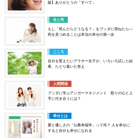
版】ありがとうの「すべて」
生と死
もし「死んだらどうなる？」をブッダに尋ねたら―
死を見つめることは本当の幸せの第一歩
こころ
自分を変えたいアラサー女子が、いろいろ試した結
果、たどり着いた答え
人間関係
ブッダに学ぶアンガーマネジメント 怒りの心と上
手に付き合うには？
幸せとは
愛と優しさの「仏教幸福学」って何？ 人を幸せに
すると自分も幸せになれる