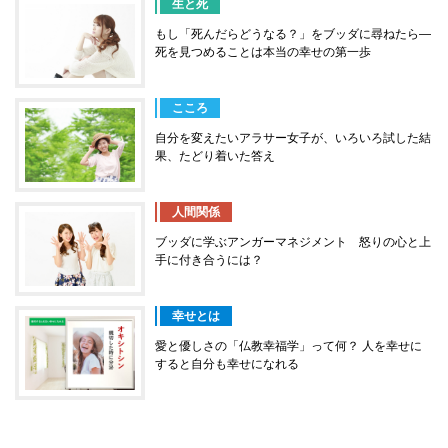
生と死
もし「死んだらどうなる？」をブッダに尋ねたら―
死を見つめることは本当の幸せの第一歩
こころ
自分を変えたいアラサー女子が、いろいろ試した結
果、たどり着いた答え
人間関係
ブッダに学ぶアンガーマネジメント 怒りの心と上
手に付き合うには？
幸せとは
愛と優しさの「仏教幸福学」って何？ 人を幸せに
すると自分も幸せになれる