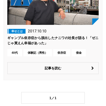
2017.10.10
幸せとは
ギャンブル依存症から脱出したナニワの社長が語る！「ゼニ
じゃ買えん幸福があった」
40代
体験記（男性）
依存症
借金
記事を読む
1／1