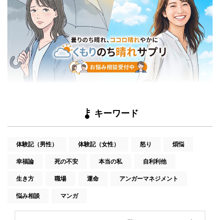
キーワード
体験記（男性）
体験記（女性）
怒り
煩悩
幸福論
死の不安
本当の私
自利利他
生き方
職場
運命
アンガーマネジメント
悩み相談
マンガ