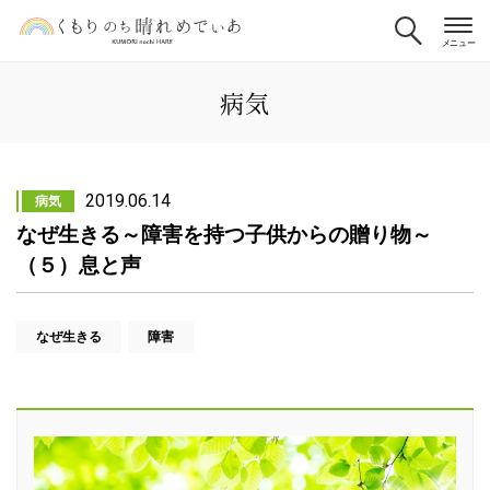
病気
2019.06.14
病気
なぜ生きる～障害を持つ子供からの贈り物～
（５）息と声
なぜ生きる
障害