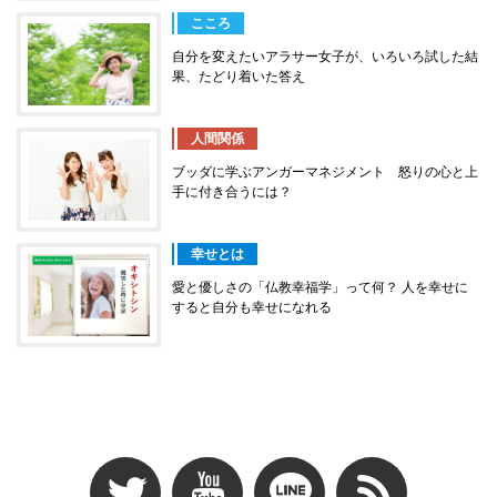
こころ
自分を変えたいアラサー女子が、いろいろ試した結
果、たどり着いた答え
人間関係
ブッダに学ぶアンガーマネジメント 怒りの心と上
手に付き合うには？
幸せとは
愛と優しさの「仏教幸福学」って何？ 人を幸せに
すると自分も幸せになれる