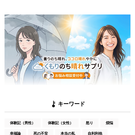
キーワード
体験記（男性）
体験記（女性）
怒り
煩悩
幸福論
死の不安
本当の私
自利利他