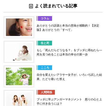
よく読まれている記事
コラム
ありがとうの語源と本当の意味が感動的！【決定
版】ありがとうの「すべて」
生と死
もし「死んだらどうなる？」をブッダに尋ねたら―
死を見つめることは本当の幸せの第一歩
こころ
自分を変えたいアラサー女子が、いろいろ試した結
果、たどり着いた答え
人間関係
ブッダに学ぶアンガーマネジメント 怒りの心と上
手に付き合うには？