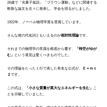
26歳で「光量子仮説」「ブラウン運動」などに関連する
斬新な論文を次々に発表し、学会を揺るがしました。
1922年、ノーベル物理学賞を受賞しています。
そんな彼の代名詞ともいえるのが
相対性理論
です。
それまでの物理学の常識を根底から覆す、
「時空がゆが
む」
という発見は驚くべきものでした。
その理論をたった１行で表した有名な公式が、
Ｅ＝ｍｃ
２
です。
この式は、
「小さな質量が莫大なエネルギーを生む」
こ
とを示唆していました。