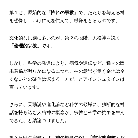
第１は、原始的な
「怖れの宗教」
で、たたりを与える神
を想像し、いけにえを供えて、機嫌をとるものです。
文化的な民族に多いのが、第２の段階、人格神を説く
「倫理的宗教」
です。
しかし、科学の発達により、病気や遺伝など、種々の因
果関係が明らかになるにつれ、神の意思が働く余地は全
くないとの確信は深まる一方だ、とアインシュタインは
言っています。
さらに、天動説や進化論など科学の領域に、独断的な神
話を持ち込む人格神の概念が、宗教と科学の抗争を生ん
できた、と結論づけました。
第３段階の宗教とは、神の概念のない
「宇宙的宗教」
だ