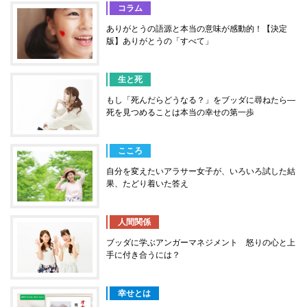
コラム
ありがとうの語源と本当の意味が感動的！【決定
版】ありがとうの「すべて」
生と死
もし「死んだらどうなる？」をブッダに尋ねたら―
死を見つめることは本当の幸せの第一歩
こころ
自分を変えたいアラサー女子が、いろいろ試した結
果、たどり着いた答え
人間関係
ブッダに学ぶアンガーマネジメント 怒りの心と上
手に付き合うには？
幸せとは