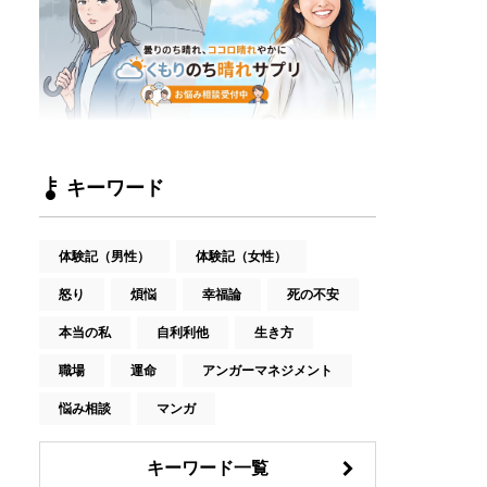
キーワード
体験記（男性）
体験記（女性）
怒り
煩悩
幸福論
死の不安
本当の私
自利利他
生き方
職場
運命
アンガーマネジメント
悩み相談
マンガ
キーワード一覧