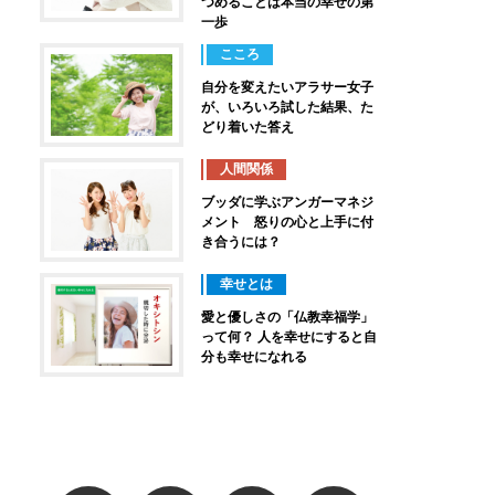
つめることは本当の幸せの第
一歩
こころ
自分を変えたいアラサー女子
が、いろいろ試した結果、た
どり着いた答え
人間関係
ブッダに学ぶアンガーマネジ
メント 怒りの心と上手に付
き合うには？
幸せとは
愛と優しさの「仏教幸福学」
って何？ 人を幸せにすると自
分も幸せになれる