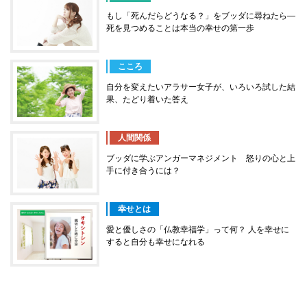
もし「死んだらどうなる？」をブッダに尋ねたら―
死を見つめることは本当の幸せの第一歩
こころ
自分を変えたいアラサー女子が、いろいろ試した結
果、たどり着いた答え
人間関係
ブッダに学ぶアンガーマネジメント 怒りの心と上
手に付き合うには？
幸せとは
愛と優しさの「仏教幸福学」って何？ 人を幸せに
すると自分も幸せになれる