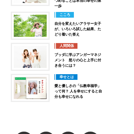
つめることは本当の幸せの第
一歩
こころ
自分を変えたいアラサー女子
が、いろいろ試した結果、た
どり着いた答え
人間関係
ブッダに学ぶアンガーマネジ
メント 怒りの心と上手に付
き合うには？
幸せとは
愛と優しさの「仏教幸福学」
って何？ 人を幸せにすると自
分も幸せになれる