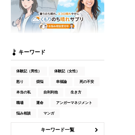
キーワード
体験記（男性）
体験記（女性）
怒り
煩悩
幸福論
死の不安
本当の私
自利利他
生き方
職場
運命
アンガーマネジメント
悩み相談
マンガ
キーワード一覧