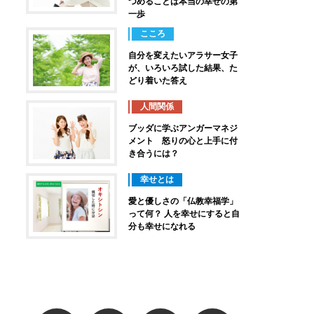
つめることは本当の幸せの第
一歩
こころ
自分を変えたいアラサー女子
が、いろいろ試した結果、た
どり着いた答え
人間関係
ブッダに学ぶアンガーマネジ
メント 怒りの心と上手に付
き合うには？
幸せとは
愛と優しさの「仏教幸福学」
って何？ 人を幸せにすると自
分も幸せになれる