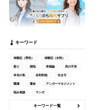
キーワード
体験記（男性）
体験記（女性）
怒り
煩悩
幸福論
死の不安
本当の私
自利利他
生き方
職場
運命
アンガーマネジメント
悩み相談
マンガ
キーワード一覧