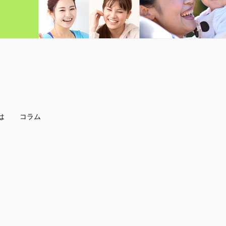
は
コラム