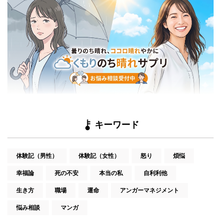
キーワード
体験記（男性）
体験記（女性）
怒り
煩悩
幸福論
死の不安
本当の私
自利利他
生き方
職場
運命
アンガーマネジメント
悩み相談
マンガ