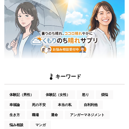
キーワード
体験記（男性）
体験記（女性）
怒り
煩悩
幸福論
死の不安
本当の私
自利利他
生き方
職場
運命
アンガーマネジメント
悩み相談
マンガ