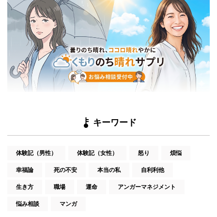
キーワード
体験記（男性）
体験記（女性）
怒り
煩悩
幸福論
死の不安
本当の私
自利利他
生き方
職場
運命
アンガーマネジメント
悩み相談
マンガ