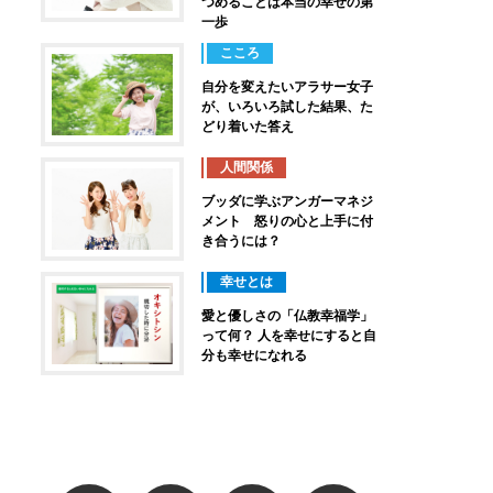
つめることは本当の幸せの第
一歩
こころ
自分を変えたいアラサー女子
が、いろいろ試した結果、た
どり着いた答え
人間関係
ブッダに学ぶアンガーマネジ
メント 怒りの心と上手に付
き合うには？
幸せとは
愛と優しさの「仏教幸福学」
って何？ 人を幸せにすると自
分も幸せになれる