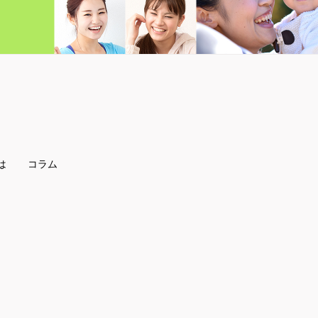
は
コラム