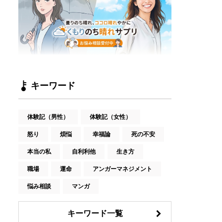
キーワード
体験記（男性）
体験記（女性）
怒り
煩悩
幸福論
死の不安
本当の私
自利利他
生き方
職場
運命
アンガーマネジメント
悩み相談
マンガ
キーワード一覧