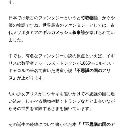
す。
日本では最古のファンタジーというと
竹取物語
、かぐや
姫の物語ですね。世界最古のファンタジーとしては、古
代メソポタミアの
ギルガメッシュ叙事詩
が挙げられてい
ました。
中でも、有名なファンタジー小説の原点といえば、イギ
リスの数学者チャールズ・ドジソンが1865年にルイス・
キャロルの筆名で書いた児童小説
『不思議の国のアリ
ス』
が上がります。
幼い少女アリスが白ウサギを追いかけて不思議の国に迷
い込み、しゃべる動物や動くトランプなどと出会いなが
らその世界を冒険するさまを描いています。
その誕生の経緯について書かれた本
『「不思議の国のア