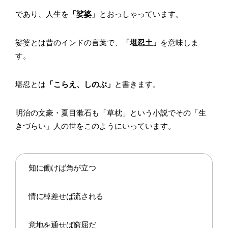
であり、人生を
「娑婆」
とおっしゃっています。
娑婆とは昔のインドの言葉で、
「堪忍土」
を意味しま
す。
堪忍とは
「こらえ、しのぶ」
と書きます。
明治の文豪・夏目漱石も「草枕」という小説でその「生
きづらい」人の世をこのようにいっています。
知に働けば角が立つ
情に棹差せば流される
意地を通せば窮屈だ