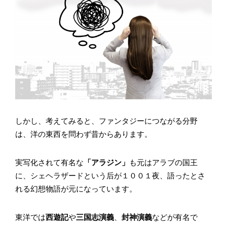
しかし、考えてみると、ファンタジーにつながる分野
は、洋の東西を問わず昔からあります。
実写化されて有名な
「アラジン」
も元はアラブの国王
に、シェヘラザードという后が１００１夜、語ったとさ
れる幻想物語が元になっています。
東洋では
西遊記
や
三国志演義
、
封神演義
などが有名で