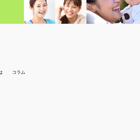
は
コラム