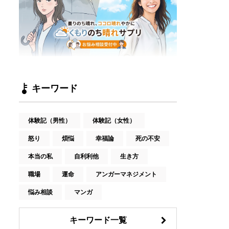
キーワード
体験記（男性）
体験記（女性）
怒り
煩悩
幸福論
死の不安
本当の私
自利利他
生き方
職場
運命
アンガーマネジメント
悩み相談
マンガ
キーワード一覧