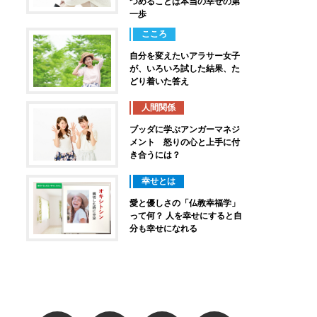
つめることは本当の幸せの第
一歩
こころ
自分を変えたいアラサー女子
が、いろいろ試した結果、た
どり着いた答え
人間関係
ブッダに学ぶアンガーマネジ
メント 怒りの心と上手に付
き合うには？
幸せとは
愛と優しさの「仏教幸福学」
って何？ 人を幸せにすると自
分も幸せになれる