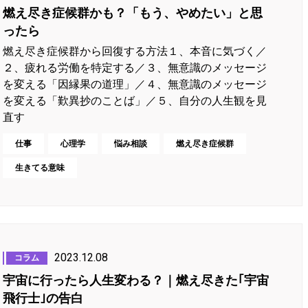
燃え尽き症候群かも？「もう、やめたい」と思
ったら
燃え尽き症候群から回復する方法１、本音に気づく／
２、疲れる労働を特定する／３、無意識のメッセージ
を変える「因縁果の道理」／４、無意識のメッセージ
を変える「歎異抄のことば」／５、自分の人生観を見
直す
仕事
心理学
悩み相談
燃え尽き症候群
生きてる意味
2023.12.08
コラム
宇宙に行ったら人生変わる？｜燃え尽きた｢宇宙
飛行士｣の告白