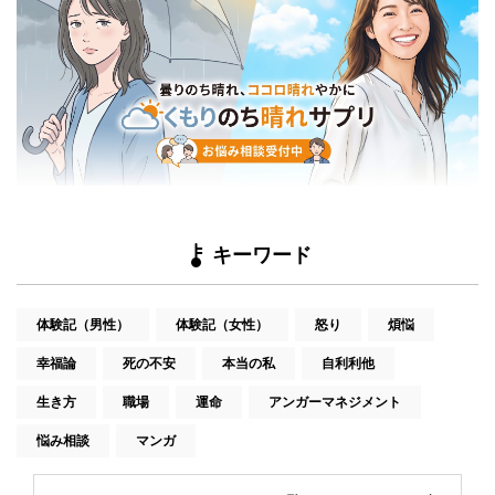
キーワード
体験記（男性）
体験記（女性）
怒り
煩悩
幸福論
死の不安
本当の私
自利利他
生き方
職場
運命
アンガーマネジメント
悩み相談
マンガ