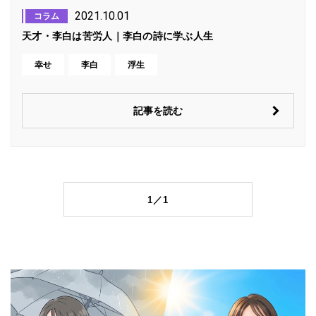
2021.10.01
コラム
天才・李白は苦労人｜李白の詩に学ぶ人生
幸せ
李白
浮生
記事を読む
1／1