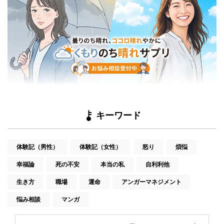
キーワード
体験記（男性）
体験記（女性）
怒り
煩悩
幸福論
死の不安
本当の私
自利利他
生き方
職場
運命
アンガーマネジメント
悩み相談
マンガ