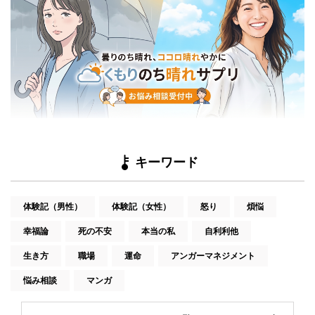
キーワード
体験記（男性）
体験記（女性）
怒り
煩悩
幸福論
死の不安
本当の私
自利利他
生き方
職場
運命
アンガーマネジメント
悩み相談
マンガ